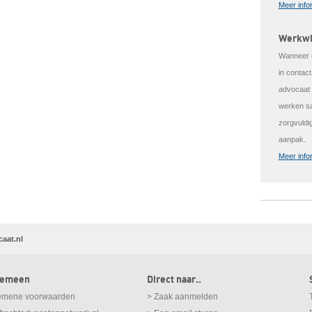
Meer info
Werkwi
Wanneer u
in contac
advocaat v
werken sa
zorgvuldi
aanpak.
Meer info
caat.nl
gemeen
Direct naar..
emene voorwaarden
> Zaak aanmelden