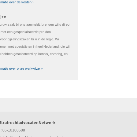
rmatie over de kosten ›
jze
 uw zaak bij ons aanmeldt, brengen wij u direct
t met een gespecialiseerde pro deo
oor gijzelingszaken bij u in de regio. Wij
men met specialisten in heel Nederland, die wij
g hebben geselecteerd op kennis, ervaring, en
rmatie over onze werkwijze >
StrafrechtadvocatenNetwerk
T: 06-10100688