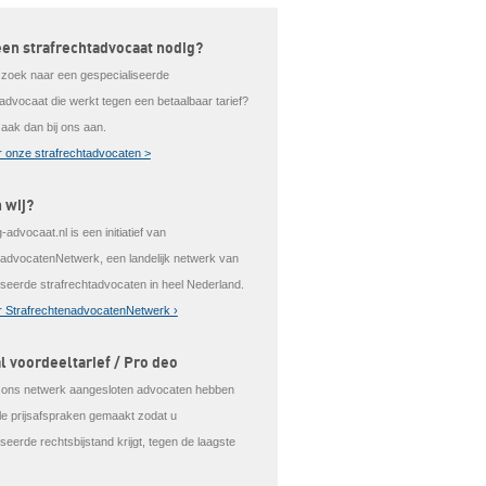
een strafrechtadvocaat nodig?
 zoek naar een gespecialiseerde
tadvocaat die werkt tegen een betaalbaar tarief?
aak dan bij ons aan.
 onze strafrechtadvocaten >
n wij?
-advocaat.nl is een initiatief van
tadvocatenNetwerk, een landelijk netwerk van
iseerde strafrechtadvocaten in heel Nederland.
 StrafrechtenadvocatenNetwerk ›
l voordeeltarief / Pro deo
j ons netwerk aangesloten advocaten hebben
ale prijsafspraken gemaakt zodat u
seerde rechtsbijstand krijgt, tegen de laagste