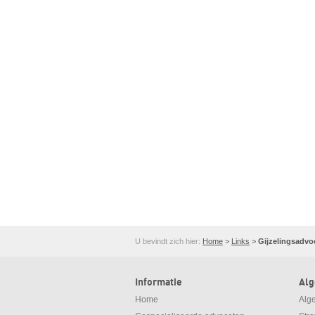
U bevindt zich hier:
Home
>
Links
>
Gijzelingsadvo
Informatie
Al
Home
Alg