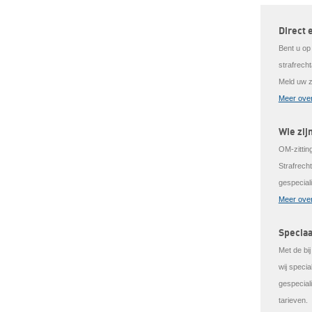
Direct 
Bent u op
strafrech
Meld uw z
Meer over
Wie zij
OM-zitting
Strafrech
gespecial
Meer over
Speciaa
Met de bi
wij speci
gespeciali
tarieven.