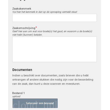
Zaakskenmerk
Vul hier het kenmerk in dat op de oproeping vermeld staat
Zaakomschrijving
Geef hier aan om wat voor boete(s) het gaat, en waarom u de boete(s)
niet hebt (kunnen) betalen.
Documenten
Indien u beschikt over documenten, zoals brieven die u hebt 
ontvangen of andere stukken die nodig zijn voor de beoordeling 
van de zaak, dan kunt u deze scannen en meesturen.
Bestand 1
upload
cloud_upload
Selecteer een bestand